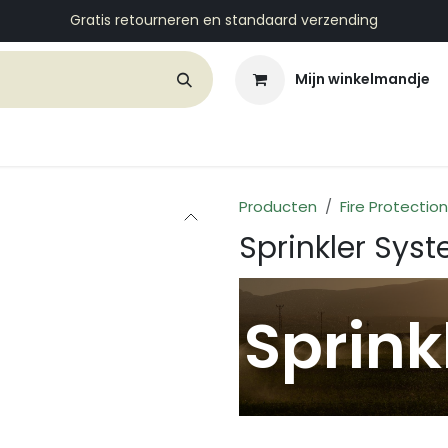
Gratis retourneren en standaard verzending
Mijn winkelmandje
d Services
Customers
Support
About Us
Conta
Producten
Fire Protectio
Sprinkler Sys
Sprink