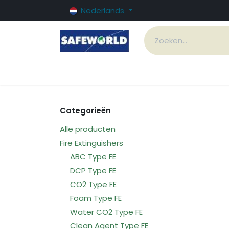
Overslaan naar inhoud
Nederlands
Startpagina
Fire Systems
Products an
Categorieën
Alle producten
Fire Extinguishers
ABC Type FE
DCP Type FE
CO2 Type FE
Foam Type FE
Water CO2 Type FE
Clean Agent Type FE