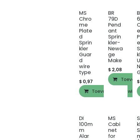
MS
BR
Chro
79D
me
Pend
Plate
ant
e
d
Sprin
Sprin
kler-
e
kler
Newa
S
Guar
ge
k
d
Make
U
wire
$
2,08
type
Toevoeg
$
0,97
Toevoegen aan wink
DI
MS
S
100m
Cabi
k
m
net
S
Alar
for