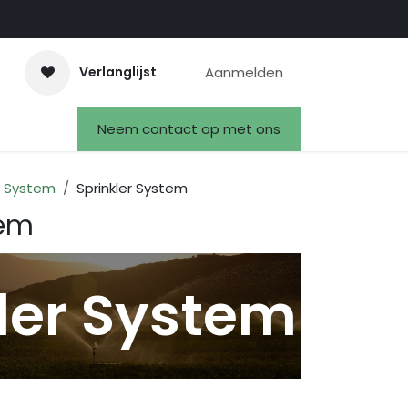
Aanmelden
Verlanglijst
ct
Evenementen
Neem contact op met ons
Afspraak
Vacatures
n System
Sprinkler System
tem
ler System