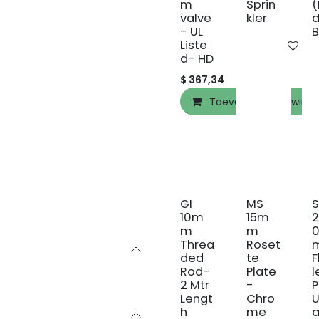
m
Sprin
valve
kler
d
- UL
B
Liste
To
d- HD
$
367,34
Toevoegen aan wink
GI
MS
10m
15m
2
m
m
Threa
Roset
ded
te
F
Rod-
Plate
l
2 Mtr
-
P
Lengt
Chro
U
h
me
a