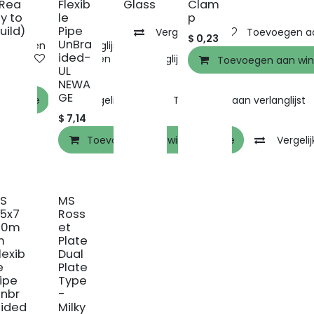
(Rea
Flexib
Glass
Clam
y to
le
p
uild)
Pipe
Vergelijken
Toevoegen aan
$
0,23
UnBra
evoegen aan verlanglijst
ided-
Toevoegen aan verlanglijst
Toevoegen aan win
UL
NEWA
GE
elmandje
Vergelijken
Toevoegen aan verlanglijst
$
7,14
Toevoegen aan winkelmandje
Vergeli
SS
MS
5x7
Ross
00m
et
m
Plate
lexib
Dual
e
Plate
ipe
Type
nbr
-
ided
Milky