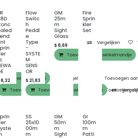
BR
Flow
GM
Fire
68D
Switc
25m
Sprin
Conc
h
m
kler
aled
Peddl
Sight
Set
Pend
e
Glass
nt
Type
Vergelijken
$
8,69
prin
-
ler
SYSTE
Toevoegen aan winkelmandje
L
M
NEWA
SENS
GE
OR
en aan winkelmandje
Vergelijken
Toevoegen aan 
$
8,32
$
21,83
elmandje
Toevoegen aan winkelmandje
Toevoegen aan winkelmandje
Toevoegen aan verlanglijst
Toevoegen aan 
Vergeli
Verkoop
prin
SS
GM
GI
ler
25x10
50m
100m
yste
00m
m
m
m
m
Sight
Patti