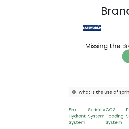
Bran
Missing the B
What is the use of sprin
Fire
Sprinkler
CO2
Hydrant
System
Flooding
S
System
System