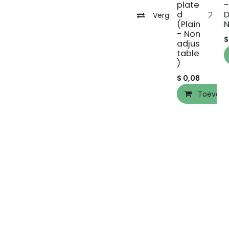
plate
-
d
D
Vergelijken
To
(Plain
- Non
adjus
table
)
$
0,08
Toevoeg
Volg ons
S
o
Neem contact op met ons
We